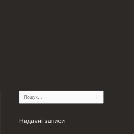
Ш
у
к
Недавні записи
а