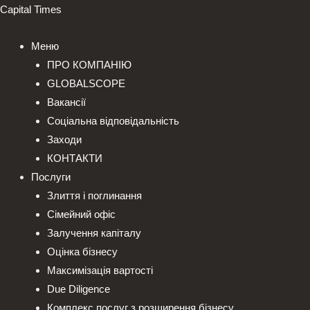
Перейти
Capital Times
до
вмісту
Меню
ПРО КОМПАНІЮ
GLOBALSCOPE
Вакансії
Соціальна відповідальність
Заходи
КОНТАКТИ
Послуги
Злиття і поглинання
Сімейний офіс
Залучення капіталу
Оцінка бізнесу
Максимізація вартості
Due Diligence
Комплекс послуг з розширення бізнесу