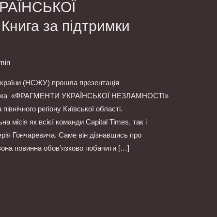
РАЇНСЬКОЇ
нига за підтримки
min
 України (НСЖУ) прошла презентація
мовжа «ФРАГМЕНТИ УКРАЇНСЬКОЇ НЕЗЛАМНОСТІ»
північного регіону Київської області.
а місія як всієї команди Capital Times, так і
рія Гончаревича. Саме він дізнавшись про
вона повинна обов’язково побачити […]