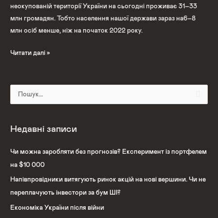
неокупованій території України на сьогодні проживає 31–33
млн громадян. Тобто населення нашої держави зараз на6–8
млн осіб менше, ніж на початок 2022 року.
Читати далі »
Ш
у
к
Недавні записи
а
т
Чи можна заробляти без прогнозів? Експеримент із портфелем
и
на $10 000
:
Напівпровідники витягують ринок акцій на нові вершини. Чи не
переплачують інвестори за бум ШІ?
Економіка України після війни