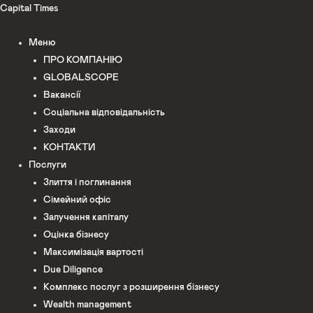
Перейти
Capital Times
до
Меню
вмісту
ПРО КОМПАНІЮ
GLOBALSCOPE
Вакансії
Соціальна відповідальність
Заходи
КОНТАКТИ
Послуги
Злиття і поглинання
Сімейний офіс
Залучення капіталу
Оцінка бізнесу
Максимізація вартості
Due Diligence
Комплекс послуг з розширення бізнесу
Wealth management