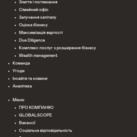
Злиття і поглинання
Сімейний офіс
Залучення капіталу
Оцінка бізнесу
Максимізація вартості
Due Diligence
Комплекс послуг з розширення бізнесу
Wealth management
Команда
Угоди
Інсайти та новини
Аналітика
Меню
ПРО КОМПАНІЮ
GLOBALSCOPE
Вакансії
Соціальна відповідальність