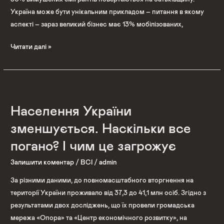
Україна може бути унікальним прикладом – питання в якому
аспекті – зараз великий бізнес має 13% мобілізованих,
Читати далі »
Населення
України
Населення України
зменшується.
Наскільки
зменшується. Наскільки все
все
погано? І чим це загрожує
погано?
І
Залишити коментар
/
ВСІ
/
admin
чим
За різними даними, до повномасштабного вторгнення на
це
території України проживало від 37,3 до 41,1 млн осіб. Згідно з
загрожує
результатами двох досліджень, що їх провели громадська
мережа «Опора» та «Центр економічного розвитку», на