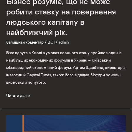
Бізнес розуміє, що не може
капіталу
в
робити ставку на повернення
найближчий
людського капіталу в
рік.
найближчий рік.
Залишити коментар
/
ВСІ
/
admin
Вже вдруге в Києві в умовах воєнного стану пройшов один із
найбільших економічних форумів в Україні – Київський
міжнародний економічний форум. Артем Щербина, директор з
інвестицій Capital Times, також його відвідав. Чотири основні
висновки з почутого.
Читати далі »
Київський
міжнародний