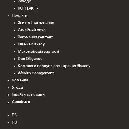
Заходи
КОНТАКТИ
Послуги
Злиття і поглинання
Сімейний офіс
Залучення капіталу
Оцінка бізнесу
Максимізація вартості
Due Diligence
Комплекс послуг з розширення бізнесу
Wealth management
Команда
Угоди
Інсайти та новини
Аналітика
EN
RU