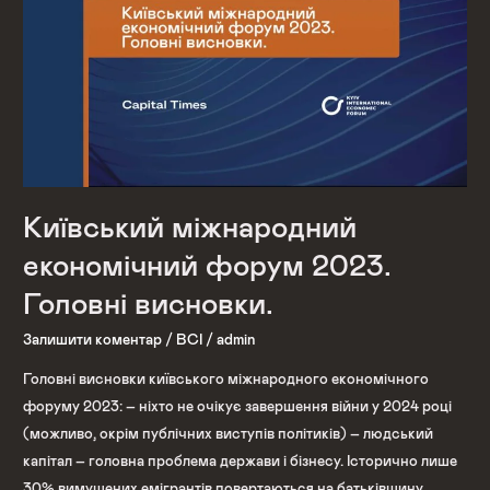
економічний
форум
2023.
Головні
висновки.
Київський міжнародний
економічний форум 2023.
Головні висновки.
Залишити коментар
/
ВСІ
/
admin
Головні висновки київського міжнародного економічного
форуму 2023: – ніхто не очікує завершення війни у 2024 році
(можливо, окрім публічних виступів політиків) – людський
капітал – головна проблема держави і бізнесу. Історично лише
30% вимушених емігрантів повертаються на батьківщину.