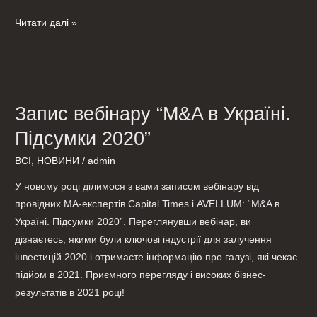
Читати далі »
Запис
вебінару
Запис вебінару “M&A в Україні.
“M&A
в
Підсумки 2020”
Україні.
ВСІ
,
НОВИНИ
/
admin
Підсумки
2020”
У новому році ділимося з вами записом вебінару від
провідних МА-експертів Capital Times і AVELLUM: “M&A в
Україні. Підсумки 2020”. Переглянувши вебінар, ви
дізнаєтесь, якими були ключові індустрії для залучення
інвестицій 2020 і отримаєте інформацію про галузі, які чекає
підйом в 2021. Приємного перегляду і високих бізнес-
результатів в 2021 році!