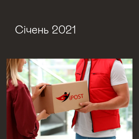
Січень 2021
Угода
з
придбання
частки
кур’єрської
служби
доставки
iPOST