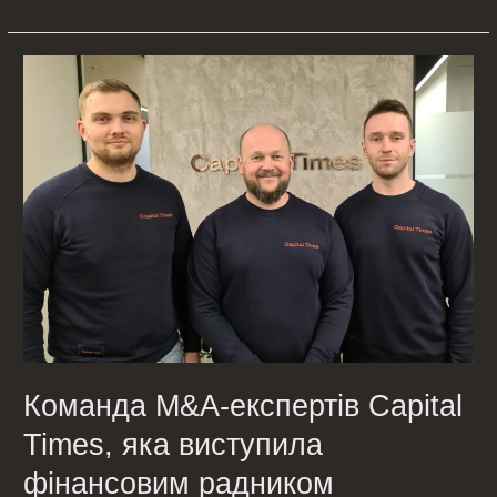
Команда
M&A-
експертів
Сapital
Times,
яка
виступила
фінансовим
радником
акціонерів
компанії
«Нова
Команда M&A-експертів Сapital
Пошта»
Times, яка виступила
фінансовим радником