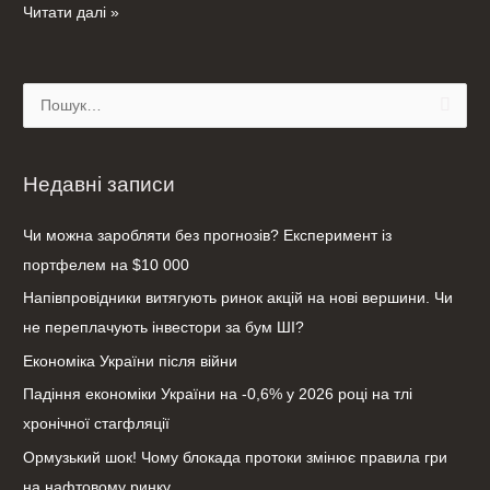
Читати далі »
Ш
у
к
Недавні записи
а
т
Чи можна заробляти без прогнозів? Експеримент із
и
портфелем на $10 000
:
Напівпровідники витягують ринок акцій на нові вершини. Чи
не переплачують інвестори за бум ШІ?
Економіка України після війни
Падіння економіки України на -0,6% у 2026 році на тлі
хронічної стагфляції
Ормузький шок! Чому блокада протоки змінює правила гри
на нафтовому ринку