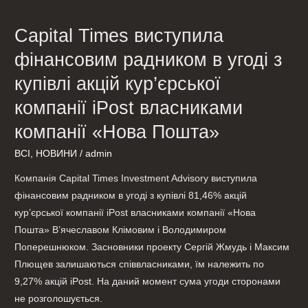
Times
Capital Times виступила
виступила
фінансовим
фінансовим радником в угоді з
радником
купівлі акцій кур’єрської
в
компанії iPost власниками
угоді
з
компанії «Нова Пошта»
купівлі
ВСІ
,
НОВИНИ
/
admin
акцій
кур’єрської
Компанія Capital Times Investment Advisory виступила
компанії
фінансовим радником в угоді з купівлі 81,46% акцій
iPost
кур’єрської компанії iPost власниками компанії «Нова
власниками
Пошта» В’ячеславом Клімовим і Володимиром
компанії
Поперешнюком. Засновники проекту Сергій Жмудь і Максим
«Нова
Плющев залишаються співвласниками, їм належить по
Пошта»
9,27% акцій iPost. На даний момент сума угоди сторонами
не розголошується.