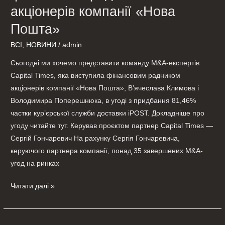
акціонерів компанії «Нова
Пошта»
ВСІ
,
НОВИНИ
/
admin
Сьогодні ми хочемо представити команду M&A-експертів
Сapital Times, яка виступила фінансовим радником
акціонерів компанії «Нова Пошта», В’ячеслава Климова і
Володимира Поперешнюка, в угоді з придбання 81,46%
частки кур’єрської служби доставки iPOST. Докладніше про
угоду читайте тут. Керував проєктом партнер Capital Times —
Сергій Гончаревич На рахунку Сергія Гончаревича,
керуючого партнера компанії, понад 35 завершених M&A-
угод на ринках
Читати далі »
Capital