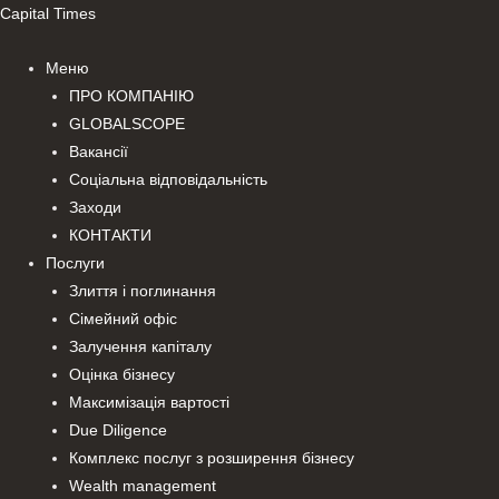
Перейти
Capital Times
до
Меню
вмісту
ПРО КОМПАНІЮ
GLOBALSCOPE
Вакансії
Соціальна відповідальність
Заходи
КОНТАКТИ
Послуги
Злиття і поглинання
Сімейний офіс
Залучення капіталу
Оцінка бізнесу
Максимізація вартості
Due Diligence
Комплекс послуг з розширення бізнесу
Wealth management