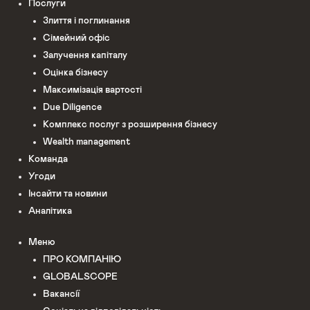
Послуги
Злиття і поглинання
Сімейний офіс
Залучення капіталу
Оцінка бізнесу
Максимізація вартості
Due Diligence
Комплекс послуг з розширення бізнесу
Wealth management
Команда
Угоди
Інсайти та новини
Аналітика
Меню
ПРО КОМПАНІЮ
GLOBALSCOPE
Вакансії