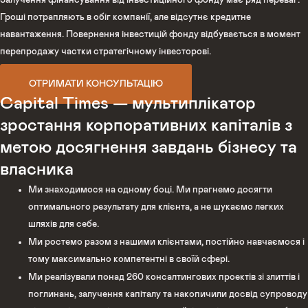
Залучення фінансування від інвестиційного фонду має ряд переваг.
Гроші потрапляють в обіг компанії, але відсутнє кредитне
навантаження. Повернення інвестицій фонду відбувається в момент
перепродажу частки стратегічному інвесторові.
ОТРИМАТИ КОНСУЛЬТАЦІЮ
Capital Times — мультиплікатор
зростання корпоративних капіталів з
метою досягнення завдань бізнесу та
власника
Ми знаходимося на одному боці. Ми прагнемо досягти
оптимального результату для клієнта, а не шукаємо легких
шляхів для себе.
Ми ростемо разом з нашими клієнтами, постійно навчаємося і
тому максимально компетентні в своїй сфері.
Ми реалізували понад 260 консалтингових проектів зі злиттів і
поглинань, залучення капіталу та накопичили досвід супроводу