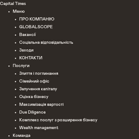
Перейти
Capital Times
до
Меню
вмісту
ПРО КОМПАНІЮ
GLOBALSCOPE
Вакансії
Соціальна відповідальність
Заходи
КОНТАКТИ
Послуги
Злиття і поглинання
Сімейний офіс
Залучення капіталу
Оцінка бізнесу
Максимізація вартості
Due Diligence
Комплекс послуг з розширення бізнесу
Wealth management
Команда