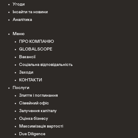
Угоди
Інсайти та новини
Аналітика
Меню
ПРО КОМПАНІЮ
GLOBALSCOPE
Вакансії
Соціальна відповідальність
Заходи
КОНТАКТИ
Послуги
Злиття і поглинання
Сімейний офіс
Залучення капіталу
Оцінка бізнесу
Максимізація вартості
Due Diligence