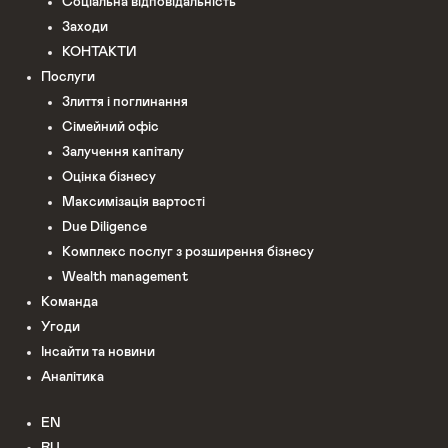
Соціальна відповідальність
Заходи
КОНТАКТИ
Послуги
Злиття і поглинання
Сімейний офіс
Залучення капіталу
Оцінка бізнесу
Максимізація вартості
Due Diligence
Комплекс послуг з розширення бізнесу
Wealth management
Команда
Угоди
Інсайти та новини
Аналітика
EN
RU