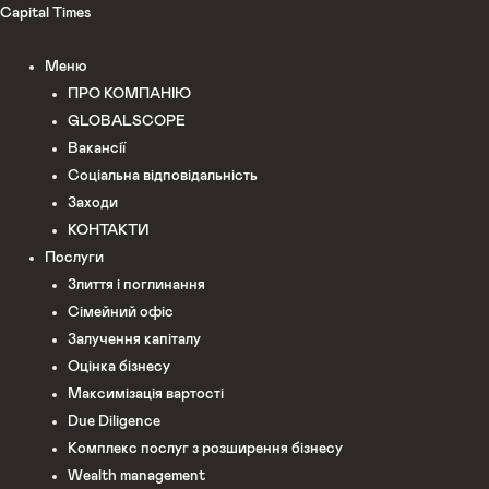
Перейти
Capital Times
до
Меню
вмісту
ПРО КОМПАНІЮ
GLOBALSCOPE
Вакансії
Соціальна відповідальність
Заходи
КОНТАКТИ
Послуги
Злиття і поглинання
Сімейний офіс
Залучення капіталу
Оцінка бізнесу
Максимізація вартості
Due Diligence
Комплекс послуг з розширення бізнесу
Wealth management