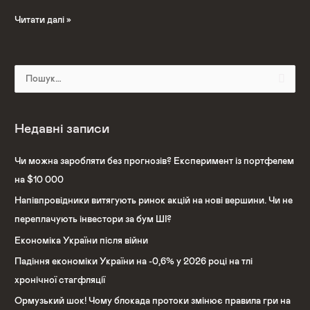
Читати далі »
Ш
у
к
Недавні записи
а
т
Чи можна заробляти без прогнозів? Експеримент із портфелем
и
на $10 000
:
Напівпровідники витягують ринок акцій на нові вершини. Чи не
переплачують інвестори за бум ШІ?
Економіка України після війни
Падіння економіки України на -0,6% у 2026 році на тлі
хронічної стагфляції
Ормузький шок! Чому блокада протоки змінює правила гри на