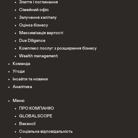
Злиття і поглинання
Сімейний офіс
Залучення капіталу
Оцінка бізнесу
Максимізація вартості
Due Diligence
Комплекс послуг з розширення бізнесу
Wealth management
Команда
Угоди
Інсайти та новини
Аналітика
Меню
ПРО КОМПАНІЮ
GLOBALSCOPE
Вакансії
Соціальна відповідальність