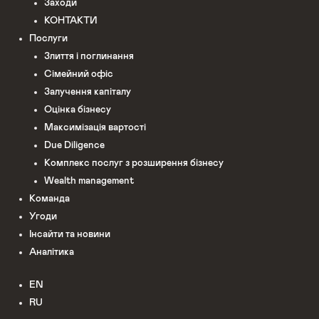
Заходи
КОНТАКТИ
Послуги
Злиття і поглинання
Сімейний офіс
Залучення капіталу
Оцінка бізнесу
Максимізація вартості
Due Diligence
Комплекс послуг з розширення бізнесу
Wealth management
Команда
Угоди
Інсайти та новини
Аналітика
EN
RU