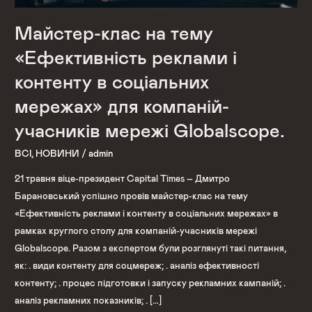
мережах»
для
Майстер-клас на тему
компаній-
учасників
«Ефективність реклами і
мережі
контенту в соціальних
Globalscope.
мережах» для компаній-
учасників мережі Globalscope.
ВСІ
,
НОВИНИ
/
admin
21 травня віце-президент Capital Times – Дмитро
Барановський успішно провів майстер-клас на тему
«Ефективність реклами і контенту в соціальних мережах» в
рамках круглого столу для компаній-учасників мережі
Globalscope. Разом з експертом були розглянуті такі питання,
як: . види контенту для соцмереж; . аналіз ефективності
контенту; . процес підготовки і запуску рекламних кампаній; .
аналіз рекламних показників; . […]