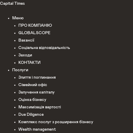
Перейти
Capital Times
до
Меню
вмісту
ПРО КОМПАНІЮ
GLOBALSCOPE
Вакансії
Соціальна відповідальність
Заходи
КОНТАКТИ
Послуги
Злиття і поглинання
Сімейний офіс
Залучення капіталу
Оцінка бізнесу
Максимізація вартості
Due Diligence
Комплекс послуг з розширення бізнесу
Wealth management