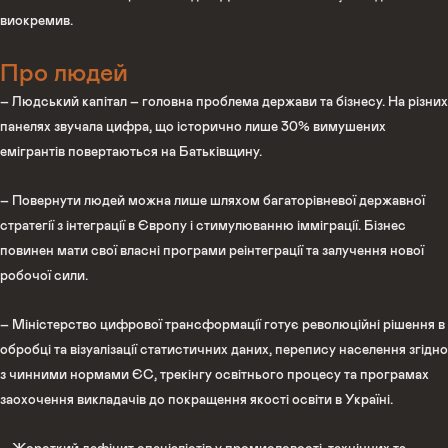
виокремив.
Про людей
– Людський капітал – головна проблема держави та бізнесу. На різних
панелях звучала цифра, що історично лише 30% вимушених
емігрантів повертаються на Батьківщину.
– Повернути людей можна лише шляхом багаторівневої державної
стратегії з інтеграції в Європу і стимулюванню імміграції. Бізнес
повинен мати свої власні програми реінтеграції та залучення нової
робочої сили.
– Міністерство цифрової трансформації готує революційні рішення в
обробці та візуалізації статистичних даних, перепису населення згідно
з чинними нормами ЄС, трекінгу освітнього процесу та програмах
заохочення викладачів до покращення якості освіти в Україні.