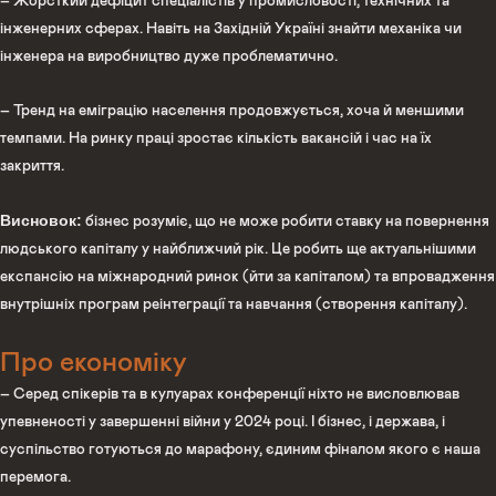
– Жорсткий дефіцит спеціалістів у промисловості, технічних та
інженерних сферах. Навіть на Західній Україні знайти механіка чи
інженера на виробництво дуже проблематично.
– Тренд на еміграцію населення продовжується, хоча й меншими
темпами. На ринку праці зростає кількість вакансій і час на їх
закриття.
Висновок:
бізнес розуміє, що не може робити ставку на повернення
людського капіталу у найближчий рік. Це робить ще актуальнішими
експансію на міжнародний ринок (йти за капіталом) та впровадження
внутрішніх програм реінтеграції та навчання (створення капіталу).
Про економіку
– Серед спікерів та в кулуарах конференції ніхто не висловлював
упевненості у завершенні війни у 2024 році. І бізнес, і держава, і
суспільство готуються до марафону, єдиним фіналом якого є наша
перемога.