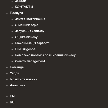
Заходи
КОНТАКТИ
Послуги
Злиття і поглинання
Сімейний офіс
Залучення капіталу
Оцінка бізнесу
Максимізація вартості
Due Diligence
Комплекс послуг з розширення бізнесу
Wealth management
Команда
Угоди
Інсайти та новини
Аналітика
EN
RU