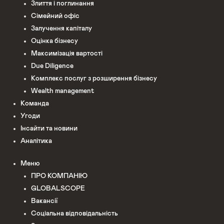
Злиття і поглинання
Сімейний офіс
Залучення капіталу
Оцінка бізнесу
Максимізація вартості
Due Diligence
Комплекс послуг з розширення бізнесу
Wealth management
Команда
Угоди
Інсайти та новини
Аналітика
Меню
ПРО КОМПАНІЮ
GLOBALSCOPE
Вакансії
Соціальна відповідальність