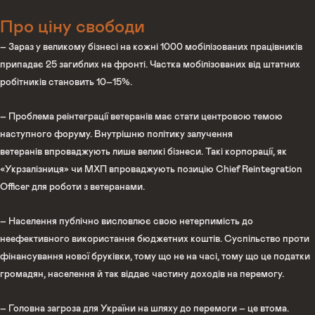
Про ціну свободи
– Зараз у великому бізнесі на кожні 1000 мобілізованих працівників
припадає 25 загиблих на фронті. Частка мобілізованих від штатних
робітників становить 10–15%.
– Проблема реінтеграції ветеранів має стати центровою темою
наступного форуму. Внутрішню політику залучення
ветеранів впроваджують лише великі бізнеси. Такі корпорації, як
«Укрзалізниця» чи МХП впроваджують позицію Chief Reintegration
Officer для роботи з ветеранами.
– Населення публічно висловлює свою нетерпимість до
неефективного використання бюджетних коштів. Суспільство проти
фінансування нової бруківки, тому що не на часі, тому що це податки
громадян, населення й так віддає частину доходів на перемогу.
– Головна загроза для України на шляху до перемоги – це втома.