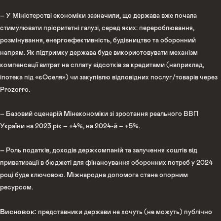
– У Міністерстві економіки зазначили, що держава вже почала
стимулювати пріоритетні галузі, серед яких: перероблювання,
розмінування, енергоефективність, будівництво та оборонний
напрям. Як підтримку держава буде використовувати механізм
компенсації витрат на сплату відсотків за кредитами (наприклад,
іпотека під «єОселя») чи закупівлю відповідних послуг/товарів через
Prozorro.
– Базовий сценарій Мінекономіки зі зростання реального ВВП
України на 2023 рік – +4%, на 2024-й – +5%.
– Роль податків, доходів держкомпаній та залучення коштів від
приватизації в бюджеті для фінансування оборонних потреб у 2024
році буде ключовою. Міжнародна допомога стане опорним
ресурсом.
Висновок:
представники держави не хочуть (не можуть) публічно