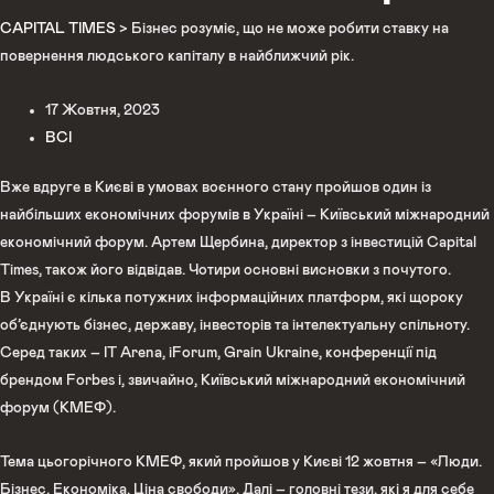
CAPITAL TIMES
>
Бізнес розуміє, що не може робити ставку на
повернення людського капіталу в найближчий рік.
17 Жовтня, 2023
ВСІ
Вже вдруге в Києві в умовах воєнного стану пройшов один із
найбільших економічних форумів в Україні – Київський міжнародний
економічний форум. Артем Щербина, директор з інвестицій Capital
Times, також його відвідав. Чотири основні висновки з почутого.
В Україні є кілька потужних інформаційних платформ, які щороку
об’єднують бізнес, державу, інвесторів та інтелектуальну спільноту.
Серед таких – IT Arena, iForum, Grain Ukraine, конференції під
брендом Forbes і, звичайно, Київський міжнародний економічний
форум (КМЕФ).
Тема цьогорічного КМЕФ, який пройшов у Києві 12 жовтня – «Люди.
Бізнес. Економіка. Ціна свободи». Далі – головні тези, які я для себе