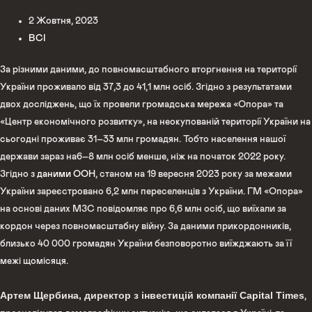
2 Жовтня, 2023
ВСІ
За різними даними, до повномасштабного вторгнення на території
України проживало від 37,3 до 41,1 млн осіб. Згідно з результатами
двох досліджень, що їх провели громадська мережа «Опора» та
«Центр економічного розвитку», на неокупованій території України на
сьогодні проживає 31–33 млн громадян. Тобто населення нашої
держави зараз на6–8 млн осіб менше, ніж на початок 2022 року.
Згідно з
даними ООН
, станом на 19 вересня 2023 року за межами
України зареєстровано 6,2 млн переселенців з України. ГМ «Опора»
на основі даних МЗС повідомляє про 6,6 млн осіб, що виїхали за
кордон через повномасштабну війну. За даними прикордонників,
близько 40 000 громадян України безповоротно виїжджають за її
межі щомісяця.
Артем Щербина, директор з інвестицій компанії Capital Times
,