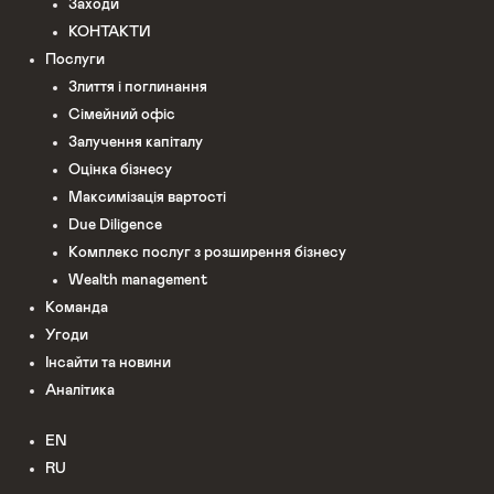
Заходи
КОНТАКТИ
Послуги
Злиття і поглинання
Сімейний офіс
Залучення капіталу
Оцінка бізнесу
Максимізація вартості
Due Diligence
Комплекс послуг з розширення бізнесу
Wealth management
Команда
Угоди
Інсайти та новини
Аналітика
EN
RU