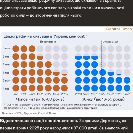
проаналізував демографічну ситуацію, що склалася в Україні, та
оцінив втрати робітничого капіталу в країні та зміни в чисельності
робочої сили – до вторгнення і після нього.
Відновлювання нації сповільнилося.
За даними Держстату, за
перше півріччя 2023 року народилося 97 000 дітей. За аналогічний