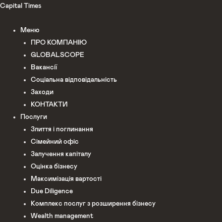
Перейти
Capital Times
до
Меню
вмісту
ПРО КОМПАНІЮ
GLOBALSCOPE
Вакансії
Соціальна відповідальність
Заходи
КОНТАКТИ
Послуги
Злиття і поглинання
Сімейний офіс
Залучення капіталу
Оцінка бізнесу
Максимізація вартості
Due Diligence
Комплекс послуг з розширення бізнесу
Wealth management