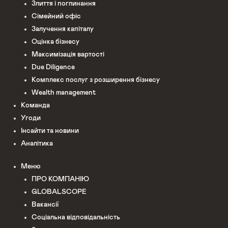
Злиття і поглинання
Сімейний офіс
Залучення капіталу
Оцінка бізнесу
Максимізація вартості
Due Diligence
Комплекс послуг з розширення бізнесу
Wealth management
Команда
Угоди
Інсайти та новини
Аналітика
Меню
ПРО КОМПАНІЮ
GLOBALSCOPE
Вакансії
Соціальна відповідальність