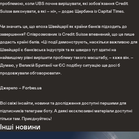
проблемою, коли UBS почне вирішувати, які зобовʼязання Credit
Suisse виконувати, а які – ні», – додає Щербина із Capital Times.
Чи значить це, що епоха Швейцарії як країни банків підходить до
завершення? Співрозмовник із Credit Suisse впевнений, що це лише
додасть країні балів. «Ці події демонструють, наскільки важливою для
Швейцарії є банківська індустрія та як швидко тут здатні на
найвищому рівні вирішити проблему такого масштабу, – каже він. –
Думаю, у Великій Британії чи ЄС подібну ситуацію ще досі б
продовжували обговорювати».
Джерело –
Forbes
.ua
Всі свіжі інсайти, новини та дослідження доступні першими для
підписників телеграм боту. А деякі ексклюзивні матеріали доступні
тільки там. Приєднуйтесь!
Інші новини