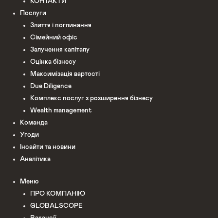
КОНТАКТИ
Послуги
Злиття і поглинання
Сімейний офіс
Залучення капіталу
Оцінка бізнесу
Максимізація вартості
Due Diligence
Комплекс послуг з розширення бізнесу
Wealth management
Команда
Угоди
Інсайти та новини
Аналітика
Меню
ПРО КОМПАНІЮ
GLOBALSCOPE
Вакансії