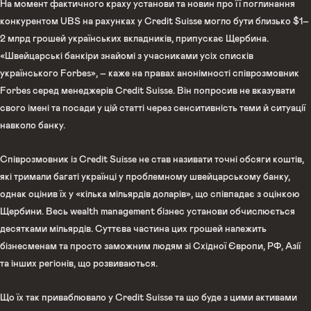
На момент фактичного краху установи та новин про її поглинання
конкурентом UBS на рахунках у Credit Suisse могло бути близько $1–
2 млрд грошей українських вкладників, припускає Щербина.
«Швейцарські банкіри знайомі з учасниками усіх списків
українського Forbes», – каже на правах анонімності співрозмовник
Forbes серед менеджерів Credit Suisse. Він попросив не вказувати
свого імені та посади у цій статті через сенситивність теми й ситуації
навколо банку.
Співрозмовник із Credit Suisse не став називати точні обсяги коштів,
які тримали багаті українці у проблемному швейцарському банку,
однак оцінив їх у «кілька мільярдів доларів», що співпадає з оцінкою
Щербини. Весь wealth management бізнес установи обчислюється
десятками мільярдів. Суттєва частина цих грошей належить
бізнесменам та просто заможним людям зі Східної Європи, РФ, Азії
та інших регіонів, що розвиваються.
Що їх так приваблювало у Credit Suisse та що буде з цими активами