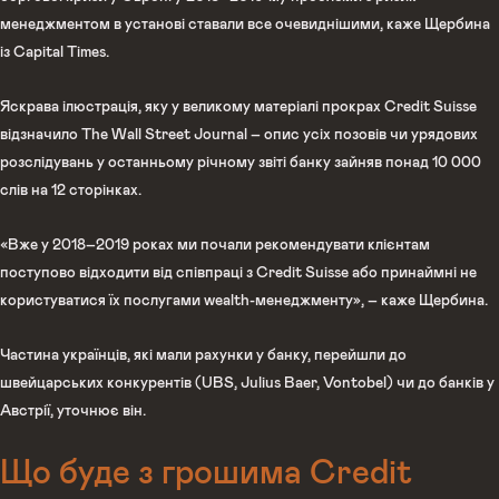
менеджментом в установі ставали все очевиднішими, каже Щербина
із Capital Times.
Яскрава ілюстрація, яку у великому матеріалі прокрах Credit Suisse
відзначило The Wall Street Journal – опис усіх позовів чи урядових
розслідувань у останньому річному звіті банку зайняв понад 10 000
слів на 12 сторінках.
«Вже у 2018–2019 роках ми почали рекомендувати клієнтам
поступово відходити від співпраці з Credit Suisse або принаймні не
користуватися їх послугами wealth-менеджменту», – каже Щербина.
Частина українців, які мали рахунки у банку, перейшли до
швейцарських конкурентів (UBS, Julius Baer, Vontobel) чи до банків у
Австрії, уточнює він.
Що буде з грошима Credit