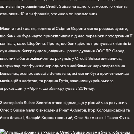
активів під управлінням Credit Suisse на одного заможного клієнта
становить 10 млн франків, уточнює співрозмовник.
Маючи такі кошти, людина зі Східної Європи могла розраховувати,
що банк не буде надто прискіпливим під час перевірки походження її
капіталу, каже Щербина. Про те, що банк дійсно пропускав клієнтів із
сумнівним бекграундом, свідчить і розслідування OСCRP. Серед
власників багатомільйонних рахунків у Credit Suisse виявились,
наприклад, топфункціонер одного з найбільших наркокартелів на
Балканах, експосадовці з Венесуели, які могли бути причетними до
махінацій з нафтою, та родина Гутів, власники українського
агрохолдингу «Мрія», що збанкрутував у 2014-му.
З матеріалів Suisse Secrets стало відомо, що у різний час рахунки у
Credit Suisse мали бізнесмени Рінат Ахметов, Ігор Коломойський та
його близькі, Валерій Хорошковський, Олег Бахматюк і Павло Фукс.