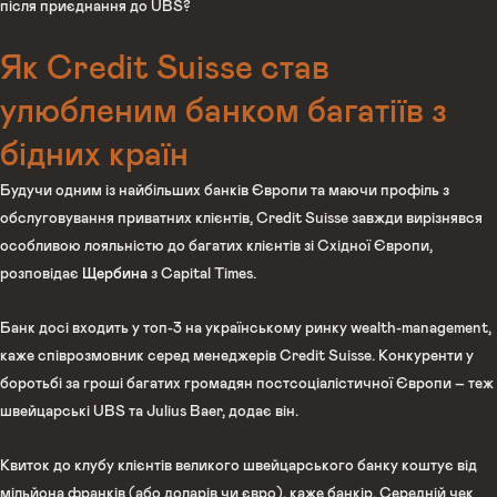
після приєднання до UBS?
Як Credit Suisse став
улюбленим банком багатіїв з
бідних країн
Будучи одним із найбільших банків Європи та маючи профіль з
обслуговування приватних клієнтів, Credit Suisse завжди вирізнявся
особливою лояльністю до багатих клієнтів зі Східної Європи,
розповідає
Щербина
з Capital Times.
Банк досі входить у топ-3 на українському ринку wealth-management,
каже співрозмовник серед менеджерів Credit Suisse. Конкуренти у
боротьбі за гроші багатих громадян постсоціалістичної Європи – теж
швейцарські UBS та Julius Baer, додає він.
Квиток до клубу клієнтів великого швейцарського банку коштує від
мільйона франків (або доларів чи євро), каже банкір. Середній чек