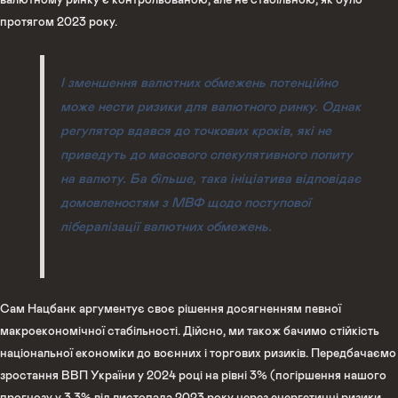
протягом 2023 року.
І зменшення валютних обмежень потенційно
може нести ризики для валютного ринку. Однак
регулятор вдався до точкових кроків, які не
приведуть до масового спекулятивного попиту
на валюту. Ба більше, така ініціатива відповідає
домовленостям з МВФ щодо поступової
лібералізації валютних обмежень.
Сам Нацбанк аргументує своє рішення досягненням певної
макроекономічної стабільності. Дійсно, ми також бачимо стійкість
національної економіки до воєнних і торгових ризиків. Передбачаємо
зростання ВВП України у 2024 році на рівні 3% (погіршення нашого
прогнозу у 3,3% від листопада 2023 року через енергетичні ризики,