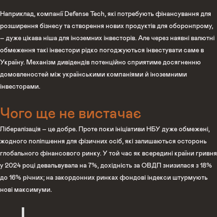
Наприклад, компанії Defense Tech, які потребують фінансування для
розширення бізнесу та створення нових продуктів для оборонпрому,
– дуже цікава ніша для іноземних інвесторів. Але через наявні валютні
обмеження такі інвестори рідко погоджуються інвестувати саме в
Україну. Механізм дивідендів потенційно сприятиме досягненню
домовленостей між українськими компаніями й іноземними
інвесторами.
Чого ще не вистачає
Лібералізація – це добре. Проте поки ініціативи НБУ дуже обмежені,
жодного поліпшення для фізичних осіб, які залишаються осторонь
глобального фінансового ринку. У той час як всередині країни гривня
у 2024 році девальвувала на 7%, дохідність за ОВДП знизилася з 18%
до 16% річних; на закордонних ринках фондові індекси штурмують
нові максимуми.