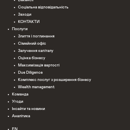
Соціальна відповідальність
Заходи
КОНТАКТИ
Послуги
Злиття і поглинання
Сімейний офіс
Залучення капіталу
Оцінка бізнесу
Максимізація вартості
Due Diligence
Комплекс послуг з розширення бізнесу
Wealth management
Команда
Угоди
Інсайти та новини
Аналітика
EN