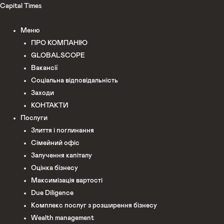
Перейти
Capital Times
до
Меню
вмісту
ПРО КОМПАНІЮ
GLOBALSCOPE
Вакансії
Соціальна відповідальність
Заходи
КОНТАКТИ
Послуги
Злиття і поглинання
Сімейний офіс
Залучення капіталу
Оцінка бізнесу
Максимізація вартості
Due Diligence
Комплекс послуг з розширення бізнесу
Wealth management