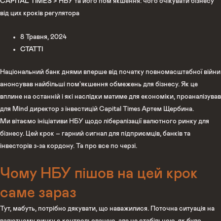
CAPITAL TIMES
>
НБУ та його пом’якшення: чого очікувати бізнесу
від цих кроків регулятора
8 Травня, 2024
СТАТТІ
Національний банк днями вперше від початку повномасштабної війни
анонсував найбільші пом'якшення обмежень для бізнесу. Як це
вплине на останній і які наслідки матиме для економіки, проаналізував
для Mind директор з інвестицій Capital Times Артем Щербина.
Ми вітаємо ініціативи НБУ щодо лібералізації валютного ринку для
бізнесу. Цей крок – гарний сигнал для підприємців, банків та
інвесторів з-за кордону. Та про все по черзі.
Чому НБУ пішов на цей крок
саме зараз
Тут, мабуть, потрібно дякувати, що наважилися. Поточна ситуація на
валютному ринку є контрольованою, але не стабільною, як було