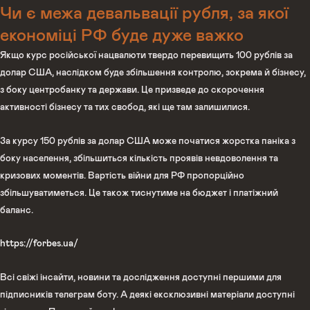
Чи є межа девальвації рубля, за якої
економіці РФ буде дуже важко
Якщо курс російської нацвалюти твердо перевищить 100 рублів за
долар США, наслідком буде збільшення контролю, зокрема й бізнесу,
з боку центробанку та держави. Це призведе до скорочення
активності бізнесу та тих свобод, які ще там залишилися.
За курсу 150 рублів за долар США може початися жорстка паніка з
боку населення, збільшиться кількість проявів невдоволення та
кризових моментів. Вартість війни для РФ пропорційно
збільшуватиметься. Це також тиснутиме на бюджет і платіжний
баланс.
https://forbes.ua/
Всі свіжі інсайти, новини та дослідження доступні першими для
підписників телеграм боту. А деякі ексклюзивні матеріали доступні