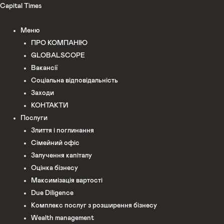
Перейти
Capital Times
до
Меню
вмісту
ПРО КОМПАНІЮ
GLOBALSCOPE
Вакансії
Соціальна відповідальність
Заходи
КОНТАКТИ
Послуги
Злиття і поглинання
Сімейний офіс
Залучення капіталу
Оцінка бізнесу
Максимізація вартості
Due Diligence
Комплекс послуг з розширення бізнесу
Wealth management