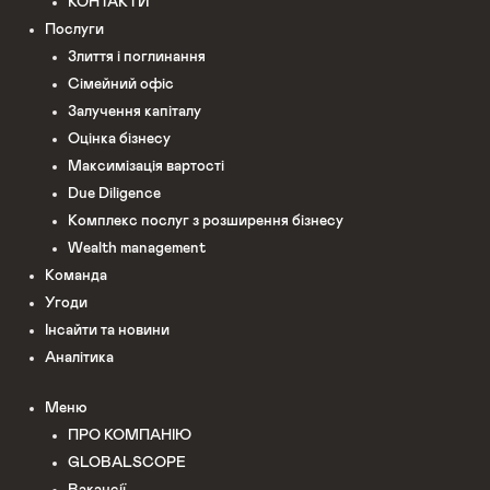
КОНТАКТИ
Послуги
Злиття і поглинання
Сімейний офіс
Залучення капіталу
Оцінка бізнесу
Максимізація вартості
Due Diligence
Комплекс послуг з розширення бізнесу
Wealth management
Команда
Угоди
Інсайти та новини
Аналітика
Меню
ПРО КОМПАНІЮ
GLOBALSCOPE
Вакансії