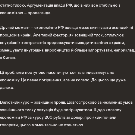
статистикою. Аргументація влади РФ, що в них все стабільно з
економікою – пропаганда.
Другий момент – економічно РФ все ще може витягувати економічні
процеси в країні. Але такий фактор, як зовнішній тиск, стимулює
внутрішніх контрагентів продовжувати виводити капітал з країни,
зменшувати внутрішнє виробництво й більше імпортувати, наприклад,
з Китаю.
Ці проблеми поступово накопичуються та впливатимуть на
економіку. Це певне погіршення, але не колапс. До цього ще дуже
далеко.
Валютний курс – зовнішній прояв. Довгостроково за незмінних умов
зовнішнього тиску ситуація буде погіршуватися. Щодо колапсу
економіки РФ за курсу 200 рублів за долар, про який почали
говорити, цього моментально не станеться.