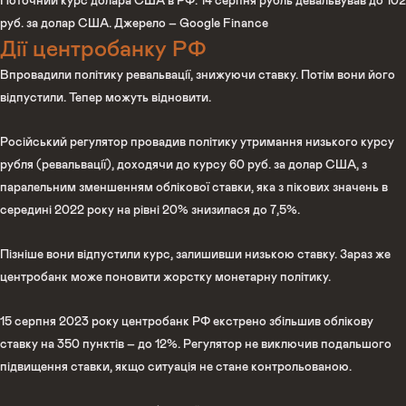
Поточний курс долара США в РФ. 14 серпня рубль девальвував до 102
руб. за долар США. Джерело – Google Finance
Дії центробанку РФ
Впровадили політику ревальвації, знижуючи ставку. Потім вони його
відпустили. Тепер можуть відновити.
Російський регулятор провадив політику утримання низького курсу
рубля (ревальвації), доходячи до курсу 60 руб. за долар США, з
паралельним зменшенням облікової ставки, яка з пікових значень в
середині 2022 року на рівні 20% знизилася до 7,5%.
Пізніше вони відпустили курс, залишивши низькою ставку. Зараз же
центробанк може поновити жорстку монетарну політику.
15 серпня 2023 року центробанк РФ екстрено збільшив облікову
ставку на 350 пунктів – до 12%. Регулятор не виключив подальшого
підвищення ставки, якщо ситуація не стане контрольованою.