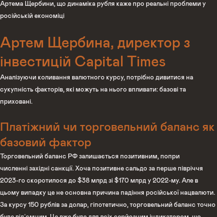
Артема Щербини, що динаміка рубля каже про реальні проблеми у
російській економіці
Артем Щербина, директор з
інвестицій Capital Times
Аналізуючи коливання валютного курсу, потрібно дивитися на
сукупність факторів, які можуть на нього впливати: базові та
приховані.
Платіжний чи торговельний баланс як
базовий фактор
Торговельний баланс РФ залишається позитивним, попри
численні західні санкції. Хоча позитивне сальдо за перше півріччя
2023-го скоротилося до $38 млрд зі $170 млрд у 2022-му. Але в
цьому випадку це не основна причина падіння російської нацвалюти.
За курсу 150 рублів за долар, гіпотетично, торговельний баланс точно
буде відʼємним. Це вже буде для всіх серйозним індикатором, що