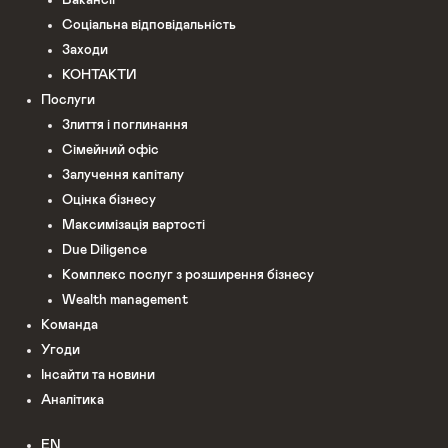
Соціальна відповідальність
Заходи
КОНТАКТИ
Послуги
Злиття і поглинання
Сімейний офіс
Залучення капіталу
Оцінка бізнесу
Максимізація вартості
Due Diligence
Комплекс послуг з розширення бізнесу
Wealth management
Команда
Угоди
Інсайти та новини
Аналітика
EN