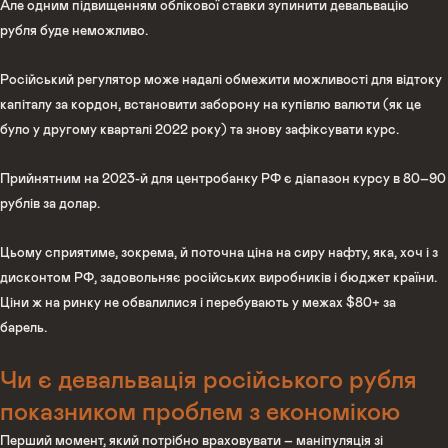
Але одним підвищенням облікової ставки зупинити девальвацію
рубля буде неможливо.
Російський регулятор може надалі обмежити можливості для відтоку
капіталу за кордон, встановити заборону на купівлю валюти (як це
було у другому кварталі 2022 року) та знову зафіксувати курс.
Прийнятним на 2023-й для центробанку РФ є діапазон курсу в 80–90
рублів за долар.
Цьому сприятиме, зокрема, й поточна ціна на сиру нафту, яка, хоч і з
дисконтом РФ, задовольняє російських виробників і бюджет країни.
Ціни ж на ринку не обвалилися і перебувають у межах $80+ за
барель.
Чи є девальвація російського рубля
показником проблем з економікою
Перший момент, який потрібно враховувати – маніпуляція зі