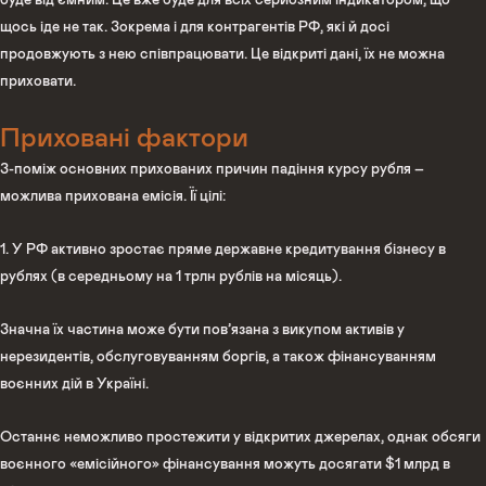
щось іде не так. Зокрема і для контрагентів РФ, які й досі
продовжують з нею співпрацювати. Це відкриті дані, їх не можна
приховати.
Приховані фактори
З-поміж основних прихованих причин падіння курсу рубля –
можлива прихована емісія. Її цілі:
1. У РФ активно зростає пряме державне кредитування бізнесу в
рублях (в середньому на 1 трлн рублів на місяць).
Значна їх частина може бути пов’язана з викупом активів у
нерезидентів, обслуговуванням боргів, а також фінансуванням
воєнних дій в Україні.
Останнє неможливо простежити у відкритих джерелах, однак обсяги
воєнного «емісійного» фінансування можуть досягати $1 млрд в