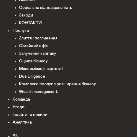
Соціальна відповідальність
Заходи
КОНТАКТИ
Послуги
Злиття і поглинання
Сімейний офіс
Залучення капіталу
Оцінка бізнесу
Максимізація вартості
Due Diligence
Комплекс послуг з розширення бізнесу
Wealth management
Команда
Угоди
Інсайти та новини
Аналітика
EN