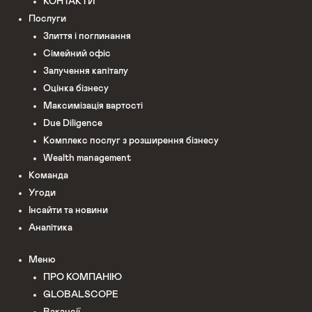
КОНТАКТИ
Послуги
Злиття і поглинання
Сімейний офіс
Залучення капіталу
Оцінка бізнесу
Максимізація вартості
Due Diligence
Комплекс послуг з розширення бізнесу
Wealth management
Команда
Угоди
Інсайти та новини
Аналітика
Меню
ПРО КОМПАНІЮ
GLOBALSCOPE
Вакансії