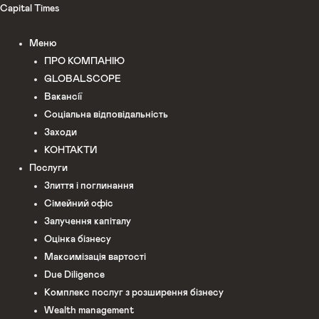
Перейти
Capital Times
до
Меню
вмісту
ПРО КОМПАНІЮ
GLOBALSCOPE
Вакансії
Соціальна відповідальність
Заходи
КОНТАКТИ
Послуги
Злиття і поглинання
Сімейний офіс
Залучення капіталу
Оцінка бізнесу
Максимізація вартості
Due Diligence
Комплекс послуг з розширення бізнесу
Wealth management