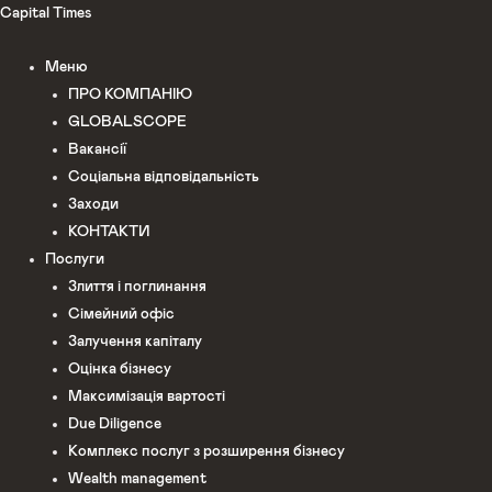
Перейти
Capital Times
до
Меню
вмісту
ПРО КОМПАНІЮ
GLOBALSCOPE
Вакансії
Соціальна відповідальність
Заходи
КОНТАКТИ
Послуги
Злиття і поглинання
Сімейний офіс
Залучення капіталу
Оцінка бізнесу
Максимізація вартості
Due Diligence
Комплекс послуг з розширення бізнесу
Wealth management