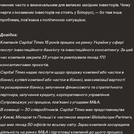
чинник часто є визначальним для великих західних інвесторів. Чому
черги з іноземних інвесторів не стоять у Білорусі, — бо там інша
проблема, пов’язана з політичною ситуацією.
Довідка:
Компанія Capital Times 15 років працює на ринку України у сфері
послуг інвестиційного банкінгу та інвестиційного консалтингу. За цей
час компанія закрила 33 угоди та реалізувала понад 170
консалтингових проєктів.
Capital Times надає послуги щодо продажу компанії або частки в
бізнесі, купівлі компанії або частки в бізнесі, максимізації вартості
та розширення бізнесу, залучення фінансового та стратегічного
партнера, залучення кредиту, корпоративного управління.
Супроводжує усі процеси, пов’язані з угодами M&A.
В команді — 30 співробітників. Capital Times має представництва
у Києві, Молдові та Польщі і є частиною мережі Globalscope Partners,
що має понад 50 офісів по всьому світу. Зараз компанія зосередила
діяльність на ринку M&A і підготовці компаній до цього процесу.