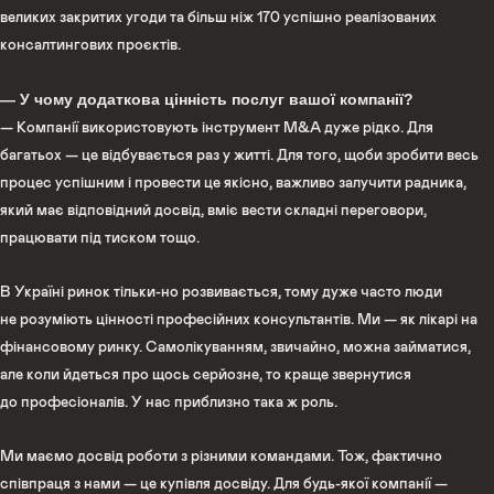
великих закритих угоди та більш ніж 170 успішно реалізованих
консалтингових проєктів.
— У чому додаткова цінність послуг вашої компанії?
— Компанії використовують інструмент M&A дуже рідко. Для
багатьох — це відбувається раз у житті. Для того, щоби зробити весь
процес успішним і провести це якісно, важливо залучити радника,
який має відповідний досвід, вміє вести складні переговори,
працювати під тиском тощо.
В Україні ринок тільки-но розвивається, тому дуже часто люди
не розуміють цінності професійних консультантів. Ми — як лікарі на
фінансовому ринку. Самолікуванням, звичайно, можна займатися,
але коли йдеться про щось серйозне, то краще звернутися
до професіоналів. У нас приблизно така ж роль.
Ми маємо досвід роботи з різними командами. Тож, фактично
співпраця з нами — це купівля досвіду. Для будь-якої компанії —