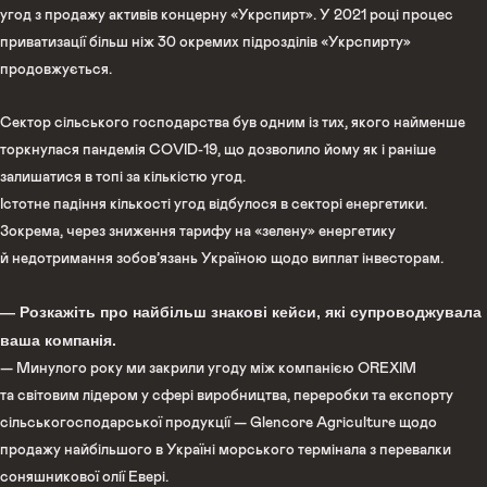
угод з продажу активів концерну «Укрспирт». У 2021 році процес
приватизації більш ніж 30 окремих підрозділів «Укрспирту»
продовжується.
Сектор сільського господарства був одним із тих, якого найменше
торкнулася пандемія COVID-19, що дозволило йому як і раніше
залишатися в топі за кількістю угод.
Істотне падіння кількості угод відбулося в секторі енергетики.
Зокрема, через зниження тарифу на «зелену» енергетику
й недотримання зобов’язань Україною щодо виплат інвесторам.
— Розкажіть про найбільш знакові кейси, які супроводжувала
ваша компанія.
— Минулого року ми закрили угоду між компанією OREXIM
та світовим лідером у сфері виробництва, переробки та експорту
сільськогосподарської продукції — Glencore Agriculture щодо
продажу найбільшого в Україні морського термінала з перевалки
соняшникової олії Евері.