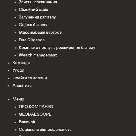
Злиття і поглинання
Сімейний офіс
Залучення капіталу
Оцінка бізнесу
Максимізація вартості
Due Diligence
Комплекс послуг з розширення бізнесу
Wealth management
Команда
Угоди
Інсайти та новини
Аналітика
Меню
ПРО КОМПАНІЮ
GLOBALSCOPE
Вакансії
Соціальна відповідальність