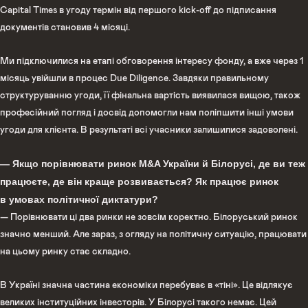
Capital Times в угоду термін від першого kick-off до підписання
документів становив 4 місяці.
Ми підключилися на етапі обговорення інтересу фонду, а вже через 1
місяць увійшли в процес Due Diligence. Завдяки правильному
структуруванню угоди, її фінальна вартість виявилася вищою, також
професійний погляд і досвід допомогли нам поліпшити інші умови
угоди для клієнта. В результаті всі учасники залишилися задоволені.
— Якщо порівнювати ринок M&A України й Білорусі, де ви теж
працюєте, де він краще розвивається? Як працює ринок
в умовах політичної диктатури?
— Порівнювати ці два ринки не зовсім коректно. Білоруський ринок
значно менший. Але зараз, з огляду на політичну ситуацію, працювати
на цьому ринку стає складно.
В Україні значна частина економіки перебуває в «тіні». Це відлякує
великих інституційних інвесторів. У Білорусі такого немає. Цей