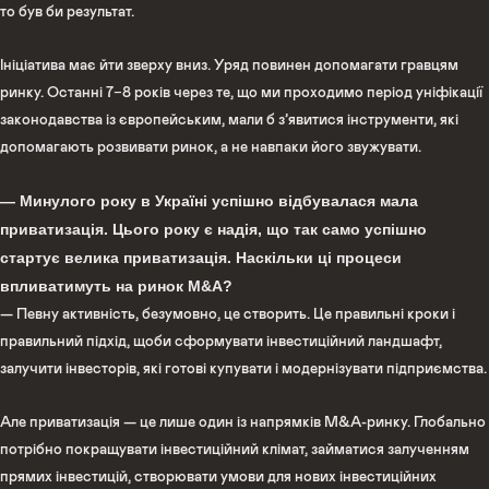
то був би результат.
Ініціатива має йти зверху вниз. Уряд повинен допомагати гравцям
ринку. Останні 7−8 років через те, що ми проходимо період уніфікації
законодавства із європейським, мали б з’явитися інструменти, які
допомагають розвивати ринок, а не навпаки його звужувати.
— Минулого року в Україні успішно відбувалася мала
приватизація. Цього року є надія, що так само успішно
стартує велика приватизація. Наскільки ці процеси
впливатимуть на ринок M&A?
— Певну активність, безумовно, це створить. Це правильні кроки і
правильний підхід, щоби сформувати інвестиційний ландшафт,
залучити інвесторів, які готові купувати і модернізувати підприємства.
Але приватизація — це лише один із напрямків M&A-ринку. Глобально
потрібно покращувати інвестиційний клімат, займатися залученням
прямих інвестицій, створювати умови для нових інвестиційних