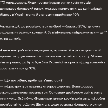
170 млрд доларів. Якщо проаналізувати ринки країн-сусідів,
де працює фондовий ринок, можемо припустити, що капіталізація
бізнесу в Україні могла б становити приблизно 40%.
Частка акцій, що розміщуються на біржі — близько 25%, і ця сума
заходить на рахунок компаній. За мінімальними підрахунками — це 17
млрд доларів.
А це — нові робочі місця, податки, зарплати. Усе разом це могло б
призвести до двозначного показника економічного росту. Можна
тільки уявити, що було б, якби в Україні кілька років підряд економіка
зростала на понад 10%.
— Що потрібно, щоби це з’явилося?
— Інфраструктуру на ринку створює держава. Вона формує
законодавче поле, правила гри. Основним драйвером змін мусить
стати уряд. Якби було більше практичних кроків, крім заяв, які робив
прем’єр-міністр Денис Шмигаль щодо розвитку фондового ринку,