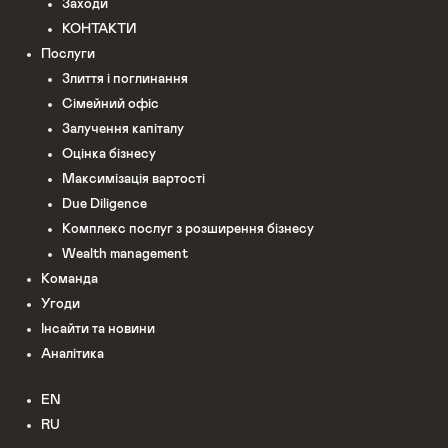
Заходи
КОНТАКТИ
Послуги
Злиття і поглинання
Сімейний офіс
Залучення капіталу
Оцінка бізнесу
Максимізація вартості
Due Diligence
Комплекс послуг з розширення бізнесу
Wealth management
Команда
Угоди
Інсайти та новини
Аналітика
EN
RU