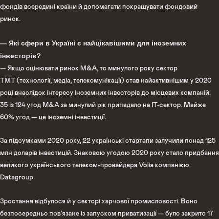
фондів всередині країни й допомагати покращувати фондовий
ринок.
— Які сфери в Україні є найцікавішими для іноземних
інвесторів?
— Якщо оцінювати ринок М&A, то минулого року сектор
ТМТ (технології, медіа, телекомунікації) став найактивнішим у 2020
році внаслідок інтересу іноземних інвесторів до місцевих компаній.
35 із 124 угод М&A за минулий рік припадало на ІТ-сектор. Майже
60% угод — це іноземні інвестиції.
За підсумками 2020 року, 22 українські стартапи залучили понад 125
млн доларів інвестицій. Знаковою угодою 2020 року стало придбання
великого українського телеком-провайдера Volia компанією
Datagroup.
Зростання відбулося й у секторі харчової промисловості. Воно
безпосередньо пов’язане із запуском приватизації — було закрито 17