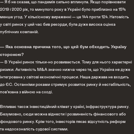
— Я б не сказав, що пандемія сильно вплинула. Якщо порівнювати
2019 і 2020 рік, то минулого року в Україні було приблизно на 15%
менше угод. У кількісному вираженні — це 144 проти 124. Натомість
у світі ринок у цей час бив рекорди, була дуже висока оцінка
публічних компаній.
— Яка основна причина того, що цей бум обходить Україну
стороною?
— В Україні ринок тільки-но розвивається. Тому для нього характерні
ризики. Активність M&A значно нижча через те, що Україна не дуже
інтегрована у світові економічні процеси. Наша держава не входить
до ЄС. Останніми роками стримує розвиток ринку й нестабільність,
пов’язана з війною на сході.
Впливає також інвестиційний клімат у країні, інфраструктура ринку.
Безумовно, сюди можна віднести і розвиненість фінансового або
фондового ринку. Крім того, інвесторів лякає відсутність реформ
та недосконалість судової системи.