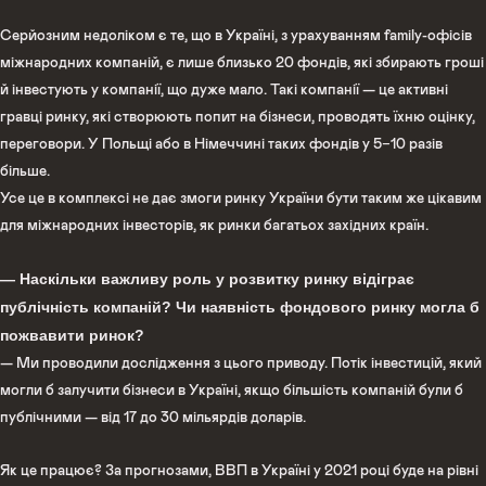
Серйозним недоліком є те, що в Україні, з урахуванням family-офісів
міжнародних компаній, є лише близько 20 фондів, які збирають гроші
й інвестують у компанії, що дуже мало. Такі компанії — це активні
гравці ринку, які створюють попит на бізнеси, проводять їхню оцінку,
переговори. У Польщі або в Німеччині таких фондів у 5−10 разів
більше.
Усе це в комплексі не дає змоги ринку України бути таким же цікавим
для міжнародних інвесторів, як ринки багатьох західних країн.
— Наскільки важливу роль у розвитку ринку відіграє
публічність компаній? Чи наявність фондового ринку могла б
пожвавити ринок?
— Ми проводили дослідження з цього приводу. Потік інвестицій, який
могли б залучити бізнеси в Україні, якщо більшість компаній були б
публічними — від 17 до 30 мільярдів доларів.
Як це працює? За прогнозами, ВВП в Україні у 2021 році буде на рівні