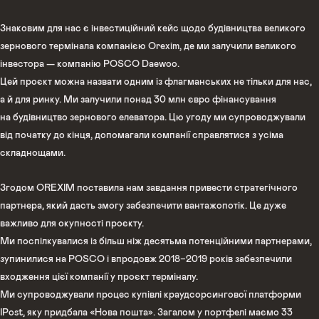
Знаковим для нас є інвестиційний кейс щодо будівництва великого
зернового термінала компанією Orexim, де ми залучили великого
інвестора — компанію POSCO Daewoo.
Цей проєкт можна назвати одним із флагманських не тільки для нас,
а й для ринку. Ми залучили понад 30 млн євро фінансування
на будівництво зернового елеватора. Цю угоду ми супроводжували
від початку до кінця, допомагали компанії справлятися з усіма
складнощами.
Згодом OREXIM поставила нам завдання привести стратегічного
партнера, який дасть змогу забезпечити вантажопотік. Це дуже
важливо для окупності проєкту.
Ми поспілкувалися із більш ніж десятьма потенційними партнерами,
зупинилися на POSCO і впродовж 2018−2019 років забезпечили
входження цієї компанії у проєкт терміналу.
Ми супроводжували процес купівлі краудсорсингової платформи
IPost, яку придбала «Нова пошта». Загалом у портфелі маємо 33