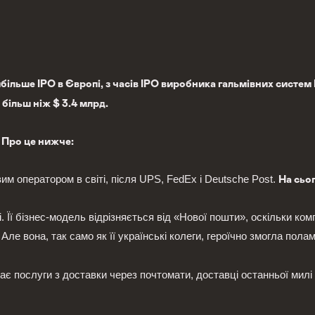
більше IPO в Європі, з часів IPO виробника гальмівних систем
 більш ніж $ 3.4 млрд.
? Про це нижче:
м оператором в світі, після UPS, FedEx і Deutsche Post.
На сьог
 Її бізнес-модель відрізняється від «Нової пошти», оскільки ком
). Але вона, так само як її українські колеги, героїчно змогла п
дає послуги з доставки через почтомати, доставці останньої милі 