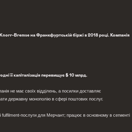
 Knorr-Bremse на Франкфуртській біржі в 2018 році. Компанія
одні її капіталізація перевищує $ 10 млрд.
панія не має своїх відділень, а посилки доставляє
оламати державну монополію в сфері поштових послуг.
і fulfilment-послуги для Мерчант; працює в основному в сегменті