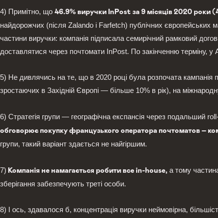
4) Примітно, що
46.9% виручки InPost за 9 місяців 2020 роки (
найдорожчих (після Zalando і Farfetch) публічних європейських 
частини виручки: компанія підписала семирічний рамковий договір 
доставлятися через почтомати InPost. По закінченню терміну, у A
5) Не дивлячись на те, що в 2020 році була розпочата кампанія
зростаючих в Західній Європі — більше 10% в рік), на міжнарод
6) Стратегія групи — географічна експансія через подальший roll-
обговорює покупку французького оператора почтоматов – комп
групи, такий варіант здається не найгіршим.
7)
а тому частина
Компанія не намагається робити все in-house,
зберігання забезпечують треті особи.
8) І ось, здавалося б, концентрація виручки неймовірна, більші