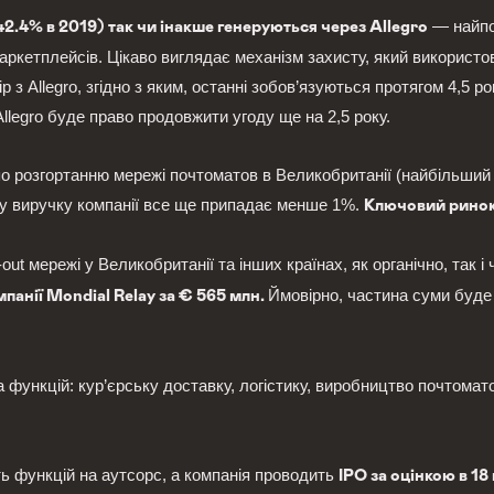
— найпоп
42.4% в 2019) так чи інакше генеруються через Allegro
маркетплейсів. Цікаво виглядає механізм захисту, який використо
з Allegro, згідно з яким, останні зобов’язуються протягом 4,5 ро
llegro буде право продовжити угоду ще на 2,5 року.
 по розгортанню мережі почтоматов в Великобританії (найбільший
ну виручку компанії все ще припадає менше 1%.
Ключовий ринок 
out мережі у Великобританії та інших країнах, як органічно, так і
Ймовірно, частина суми буде 
анії Mondial Relay за € 565 млн.
 функцій: кур’єрську доставку, логістику, виробництво почтоматов
сть функцій на аутсорс, а компанія проводить
IPO за оцінкою в 18