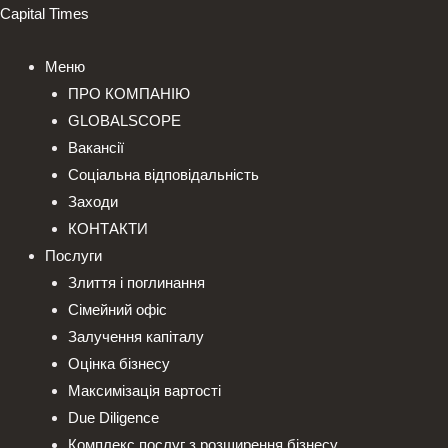
Перейти
Capital Times
до
вмісту
Меню
ПРО КОМПАНІЮ
GLOBALSCOPE
Вакансії
Соціальна відповідальність
Заходи
КОНТАКТИ
Послуги
Злиття і поглинання
Сімейний офіс
Залучення капіталу
Оцінка бізнесу
Максимізація вартості
Due Diligence
Комплекс послуг з розширення бізнесу