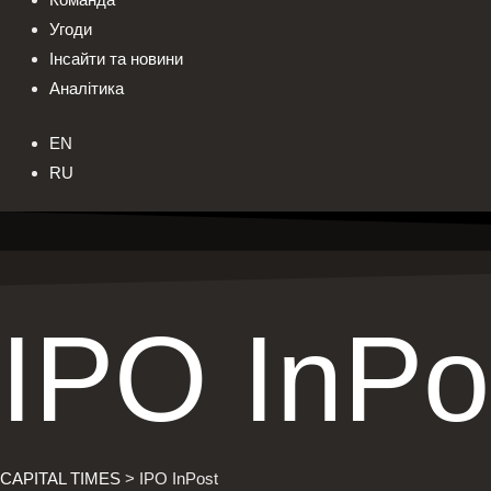
Угоди
Інсайти та новини
Аналітика
EN
RU
IPO InPo
CAPITAL TIMES
>
IPO InPost