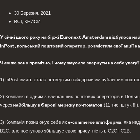
30 Березня, 2021
ВСІ
,
КЕЙСИ
У січні цього року на біржі Euronext Amsterdam відбулося най
InPost, польський поштовий оператор, розмістила свої акції на
Чим же воно примітно, і чому змусило звернути на себе увагу
1) InPost вмить стала четвертим найдорожчим публічним поштови
2) Компанія є одним з найбільших поштових операторів в Польші.
через
(11 тис. штук !!!
найбільшу в Європі мережу почтоматов
3) Компанія позиціонує себе як
, яка на
e-commerce платформа
B2C, але поступово збільшує свою присутність в C2C і C2B.