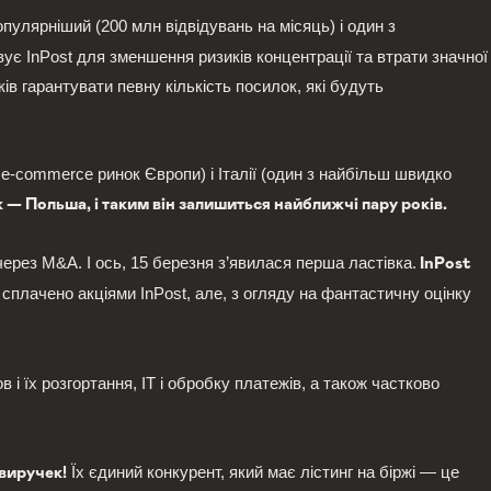
улярніший (200 млн відвідувань на місяць) і один з
вує InPost для зменшення ризиків концентрації та втрати значної
ків гарантувати певну кількість посилок, які будуть
 e-commerce ринок Європи) і Італії (один з найбільш швидко
— Польша, і таким він залишиться найближчі пару років.
 через M&A. І ось, 15 березня з’явилася перша ластівка.
InPost
сплачено акціями InPost, але, з огляду на фантастичну оцінку
 і їх розгортання, IT і обробку платежів, а також частково
Їх єдиний конкурент, який має лістинг на біржі — це
 виручек!