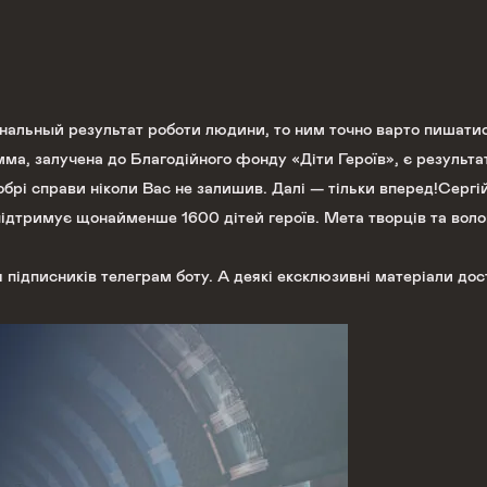
сональный результат роботи людини, то ним точно варто пишат
а, залучена до Благодійного фонду «Діти Героїв», є результато
брі справи ніколи Вас не залишив. Далі — тільки вперед!Серг
 підтримує щонайменше 1600 дітей героїв. Мета творців та во
 підписників телеграм боту. А деякі ексклюзивні матеріали дос