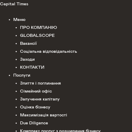
Перейти
Capital Times
до
вмісту
Меню
ПРО КОМПАНІЮ
GLOBALSCOPE
Вакансії
Соціальна відповідальність
Заходи
КОНТАКТИ
Послуги
Злиття і поглинання
Сімейний офіс
Залучення капіталу
Оцінка бізнесу
Максимізація вартості
Due Diligence
Комплекс послуг з розширення бізнесу