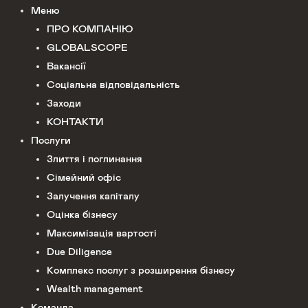
Меню
ПРО КОМПАНІЮ
GLOBALSCOPE
Вакансії
Соціальна відповідальність
Заходи
КОНТАКТИ
Послуги
Злиття і поглинання
Сімейний офіс
Залучення капіталу
Оцінка бізнесу
Максимізація вартості
Due Diligence
Комплекс послуг з розширення бізнесу
Wealth management
Команда