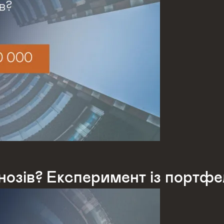
нозів? Експеримент із портф