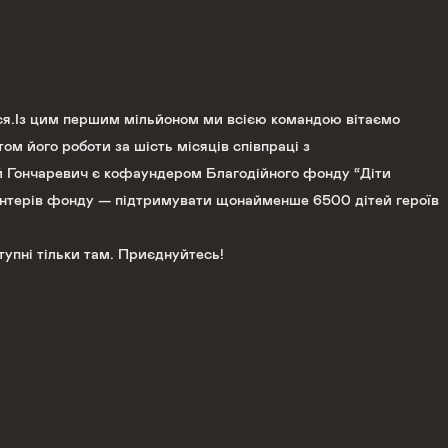
ися.Із цим першим мільйоном ми всією командою вітаємо
м його роботи за шість місяців співпраці з
ій Гончаревич є кофаундером Благодійного фонду “Діти
лонтерів фонду — підтримувати щонайменше 6500 дітей героїв
тупні тільки там. Приєднуйтесь!