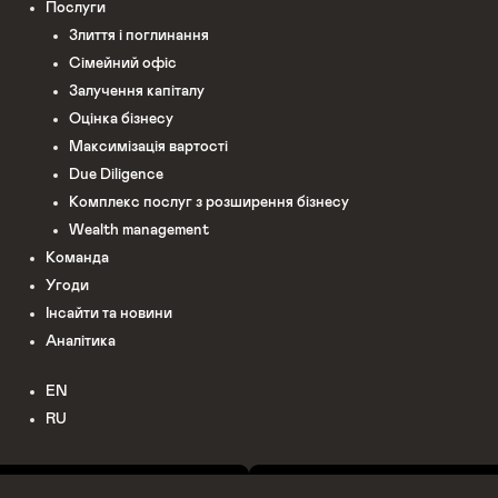
Послуги
Злиття і поглинання
Сімейний офіс
Залучення капіталу
Оцінка бізнесу
Максимізація вартості
Due Diligence
Комплекс послуг з розширення бізнесу
Wealth management
Команда
Угоди
Інсайти та новини
Аналітика
EN
RU