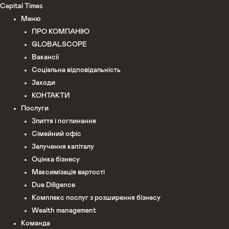
Перейти
Capital Times
до
Меню
вмісту
ПРО КОМПАНІЮ
GLOBALSCOPE
Вакансії
Соціальна відповідальність
Заходи
КОНТАКТИ
Послуги
Злиття і поглинання
Сімейний офіс
Залучення капіталу
Оцінка бізнесу
Максимізація вартості
Due Diligence
Комплекс послуг з розширення бізнесу
Wealth management
Команда