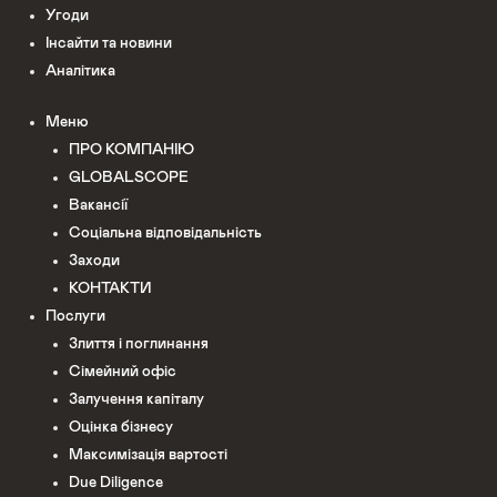
Угоди
Інсайти та новини
Аналітика
Меню
ПРО КОМПАНІЮ
GLOBALSCOPE
Вакансії
Соціальна відповідальність
Заходи
КОНТАКТИ
Послуги
Злиття і поглинання
Сімейний офіс
Залучення капіталу
Оцінка бізнесу
Максимізація вартості
Due Diligence