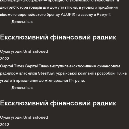
корпорації «Біосфера» — провідного українського виробника та
дистриб’ютора товарів для дому та гігієни, в угодах з придбання
відомого європейського бренду ALUFIX та заводу в Румунії.
Детальніше
Ексклюзивний фінансовий радник
Undisclosed
Сума угоди:
2022
Capital Times Capital Times виступила ексклюзивним фінансовим
радником власників SteelKiwi, української компанії з розробки ПЗ, на
угоді з її приєднання до міжнародної IT-групи.
Детальніше
Ексклюзивний фінансовий радник
Undisclosed
Сума угоди:
2012