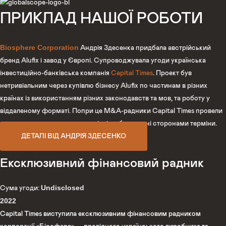
ПРИКЛАД НАШОЇ РОБОТИ
Biosphere Corporation
Андрія Здесенка придбала австрійський
бренд Alufix і завод у Європі. Супроводжувала угоди українська
інвестиційно-банківська компанія
Capital Times
. Проект був
нетривіальним через купівлю бізнесу Alufix по частинам в різних
країнах із використанням різних законодавств та мов, та роботу у
віддаленому форматі. Попри це M&A-радники Capital Times провели
укладення угод на високому рівні в обумовлені сторонами терміни.
ДЕТАЛІ ВІД АНДРІЯ ЗДЕСЕНКО
Ексклюзивний фінансовий радник
Undisclosed
Сума угоди:
2022
Capital Times виступила ексклюзивним фінансовим радником