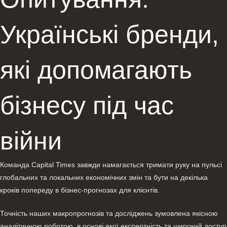
Українські бренди,
які допомагають
бізнесу під час
війни
Команда Capital Times завжди намагається тримати руку на пульсі
глобальних та локальних економічних змін та бути на декілька
кроків попереду в бізнес-прогнозах для клієнтів.
Точність наших макропрогнозів та досліджень зумовлена якісною
аналітичною роботою, в основі якої експертність та широкий доступ