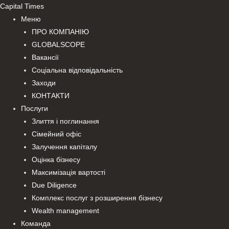
Перейти
Capital Times
до
Меню
вмісту
ПРО КОМПАНІЮ
GLOBALSCOPE
Вакансії
Соціальна відповідальність
Заходи
КОНТАКТИ
Послуги
Злиття і поглинання
Сімейний офіс
Залучення капіталу
Оцінка бізнесу
Максимізація вартості
Due Diligence
Комплекс послуг з розширення бізнесу
Wealth management
Команда