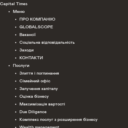
Перейти
Capital Times
до
Меню
вмісту
ПРО КОМПАНІЮ
GLOBALSCOPE
Вакансії
Соціальна відповідальність
Заходи
КОНТАКТИ
Послуги
Злиття і поглинання
Сімейний офіс
Залучення капіталу
Оцінка бізнесу
Максимізація вартості
Due Diligence
Комплекс послуг з розширення бізнесу
Wealth management