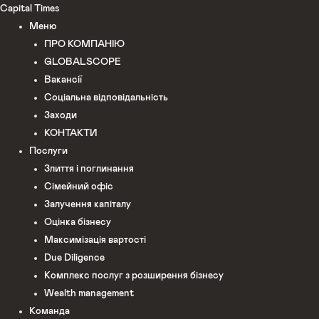
Перейти
Capital Times
до
Меню
вмісту
ПРО КОМПАНІЮ
GLOBALSCOPE
Вакансії
Соціальна відповідальність
Заходи
КОНТАКТИ
Послуги
Злиття і поглинання
Сімейний офіс
Залучення капіталу
Оцінка бізнесу
Максимізація вартості
Due Diligence
Комплекс послуг з розширення бізнесу
Wealth management
Команда