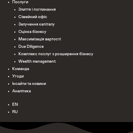
Послуги
Злиття і поглинання
Сімейний офіс
Залучення капіталу
Оцінка бізнесу
Максимізація вартості
Due Diligence
Комплекс послуг з розширення бізнесу
Wealth management
Команда
Угоди
Інсайти та новини
Аналітика
EN
RU