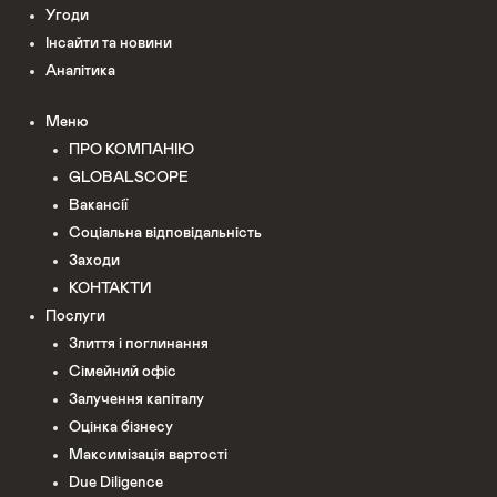
Угоди
Інсайти та новини
Аналітика
Меню
ПРО КОМПАНІЮ
GLOBALSCOPE
Вакансії
Соціальна відповідальність
Заходи
КОНТАКТИ
Послуги
Злиття і поглинання
Сімейний офіс
Залучення капіталу
Оцінка бізнесу
Максимізація вартості
Due Diligence