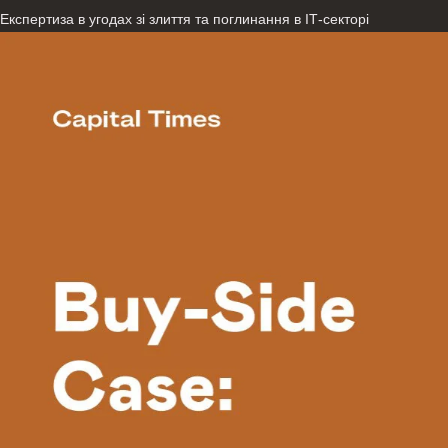
Експертиза в угодах зі злиття та поглинання в ІТ-секторі