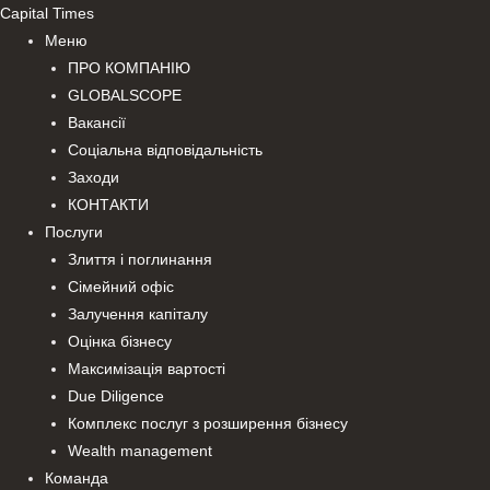
Перейти
Capital Times
до
Меню
вмісту
ПРО КОМПАНІЮ
GLOBALSCOPE
Вакансії
Соціальна відповідальність
Заходи
КОНТАКТИ
Послуги
Злиття і поглинання
Сімейний офіс
Залучення капіталу
Оцінка бізнесу
Максимізація вартості
Due Diligence
Комплекс послуг з розширення бізнесу
Wealth management
Команда