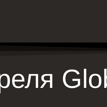
реля Glo