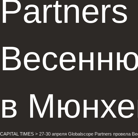
Partners
Весенн
в Мюнхе
CAPITAL TIMES
>
27-30 апреля Globalscope Partners провела 