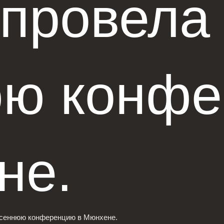
 провела
юю конф
не.
Весеннюю конференцию в Мюнхене.