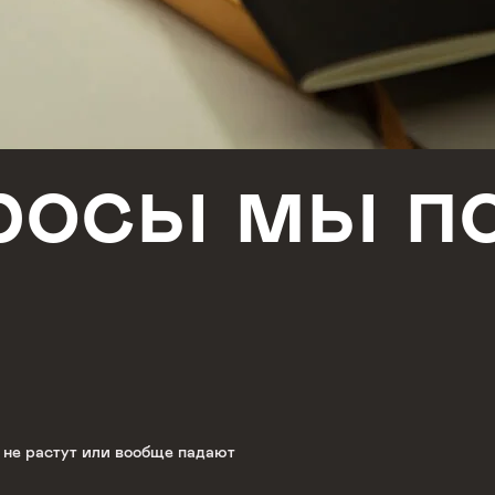
просы мы 
 не растут или вообще падают